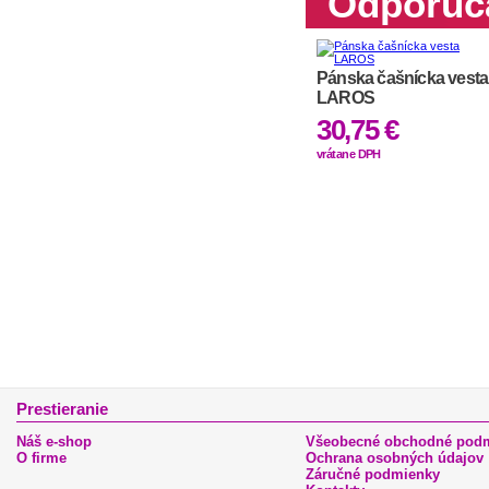
Odporúč
Pánska čašnícka vesta
LAROS
30,75 €
vrátane DPH
vé rezance (4
po 75g)
Dámske kuchárske
nohavice ANABELA
33,83 €
vrátane DPH
Prestieranie
Náš e-shop
Všeobecné obchodné pod
O firme
Ochrana osobných údajov
Záručné podmienky