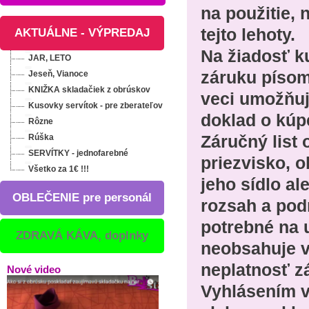
na použitie,
tejto lehoty.
AKTUÁLNE - VÝPREDAJ
Na žiadosť k
JAR, LETO
záruku písom
Jeseň, Vianoce
KNIŽKA skladačiek z obrúskov
veci umožňuj
Kusovky servítok - pre zberateľov
doklad o kúpe
Rôzne
Rúška
Záručný list
SERVÍTKY - jednofarebné
priezvisko, 
Všetko za 1€ !!!
jeho sídlo al
OBLEČENIE pre personál
rozsah a pod
potrebné na u
ZDRAVÁ KÁVA, doplnky
neobsahuje v
neplatnosť z
Nové video
Vyhlásením 