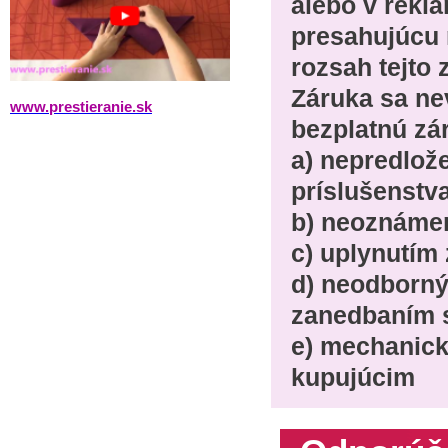
alebo v rekl
presahujúcu 
rozsah tejto 
Záruka sa ne
www.prestieranie.sk
bezplatnú zá
a) nepredlož
príslušenstv
b) neoznámen
c) uplynutím
d) neodborn
zanedbaním st
e) mechanic
kupujúcim