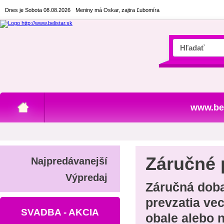
Dnes je Sobota 08.08.2026
Meniny má Oskar, zajtra Ľubomíra
www.bel
Záručné
Najpredávanejší
Výpredaj
Záručná doba
prevzatia vec
SVADBA - AKCIA
obale alebo 