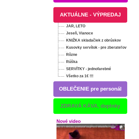
AKTUÁLNE - VÝPREDAJ
JAR, LETO
Pánsky kuchársky
Jeseň, Vianoce
rondón NANO
KNIŽKA skladačiek z obrúskov
27,06 €
Kusovky servítok - pre zberateľov
vrátane DPH
Rôzne
Rúška
SERVÍTKY - jednofarebné
tkanej
Knižka "Inšpirácia na
Všetko za 1€ !!!
x84cm All
každý deň" + 12
AKCIA
bielych obrúskov
Dunilin AKCIA
OBLEČENIE pre personál
4,91 €
 €
vrátane DPH
ZDRAVÁ KÁVA, doplnky
1,85 €
Ušetríte:
2.47 €
Bežná cena: 7,38 €
Nové video