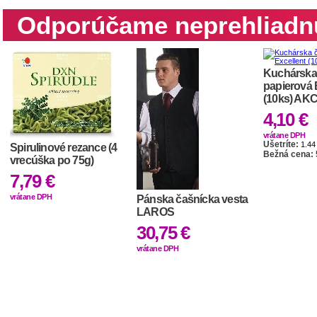
Odporúčame neprehliadn
Kuchárska
papierová 
(10ks) AK
4,10 €
vrátane DPH
Ušetríte:
1.44
Spirulinové rezance (4
Bežná cena: 
vrecúška po 75g)
7,79 €
vrátane DPH
Pánska čašnícka vesta
LAROS
30,75 €
vrátane DPH