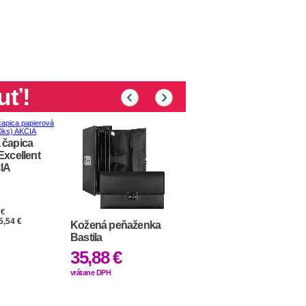
uť!
 čapica
Excellent
CIA
 €
5,54 €
Kožená peňaženka
Bastila
35,88 €
Pánska popelínová
vrátane DPH
košeľa s dlhým
rukávom PREMIER