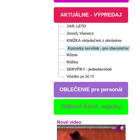
AKTUÁLNE - VÝPREDAJ
JAR, LETO
Jeseň, Vianoce
KNIŽKA skladačiek z obrúskov
Kusovky servítok - pre zberateľov
Rôzne
Rúška
Pánsky kuchársky
SERVÍTKY - jednofarebné
rondón NANO
Všetko za 1€ !!!
27,06 €
vrátane DPH
OBLEČENIE pre personál
ZDRAVÁ KÁVA, doplnky
chársky
Pánska kuchárska
Nové video
ARIO
košeľa FORTE
27,06 €