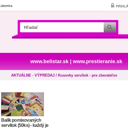
 Ľubomíra
www.belistar.sk
|
www.prestieranie.sk
AKTUÁLNE - VÝPREDAJ / Kusovky servítok - pre zberateľov
Balík pomixovaných
servítok (50ks) - každý je