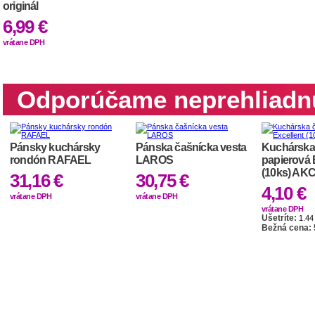
originál
6,99 €
vrátane DPH
Odporúčame neprehliadn
Pánsky kuchársky
Pánska čašnícka vesta
Kuchárska
rondón RAFAEL
LAROS
papierová 
(10ks) AK
31,16 €
30,75 €
4,10 €
vrátane DPH
vrátane DPH
vrátane DPH
Ušetríte:
1.44
Bežná cena: 