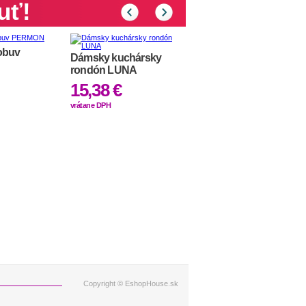
uť!
obuv
Pánske nohavice
Dámsky kuchársky
DANIEL
rondón LUNA
28,78 €
15,38 €
vrátane DPH
vrátane DPH
Copyright © EshopHouse.sk