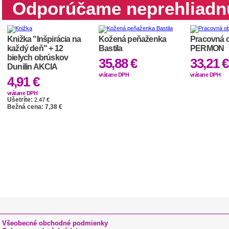
Odporúčame neprehliadn
Knižka "Inšpirácia na
Kožená peňaženka
Pracovná 
každý deň" + 12
Bastila
PERMON
bielych obrúskov
35,88 €
33,21 €
Dunilin AKCIA
vrátane DPH
vrátane DPH
4,91 €
vrátane DPH
Ušetríte:
2.47 €
Bežná cena: 7,38 €
Všeobecné obchodné podmienky