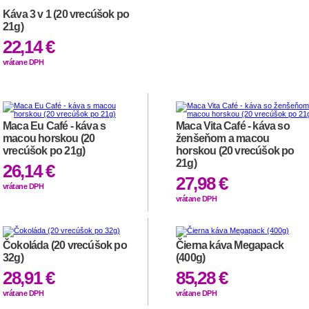
Káva 3 v 1 (20 vrecúšok po
21g)
22,14 €
vrátane DPH
Maca Eu Café - káva s
Maca Vita Café - káva so
macou horskou (20
ženšeňom a macou
vrecúšok po 21g)
horskou (20 vrecúšok po
21g)
26,14 €
27,98 €
vrátane DPH
vrátane DPH
Čokoláda (20 vrecúšok po
Čierna káva Megapack
32g)
(400g)
28,91 €
85,28 €
vrátane DPH
vrátane DPH