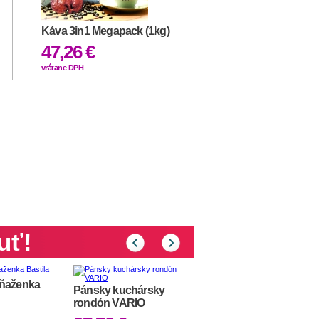
Káva 3in1 Megapack (1kg)
47,26 €
vrátane DPH
uť!
ňaženka
Pánsky kuchársky
rondón VARIO