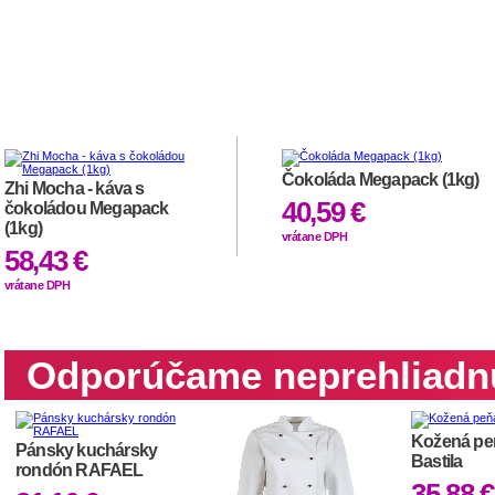
Čokoláda Megapack (1kg)
Zhi Mocha - káva s
40,59 €
čokoládou Megapack
(1kg)
vrátane DPH
58,43 €
vrátane DPH
Odporúčame neprehliadn
Kožená pe
Pánsky kuchársky
Bastila
rondón RAFAEL
35,88 €