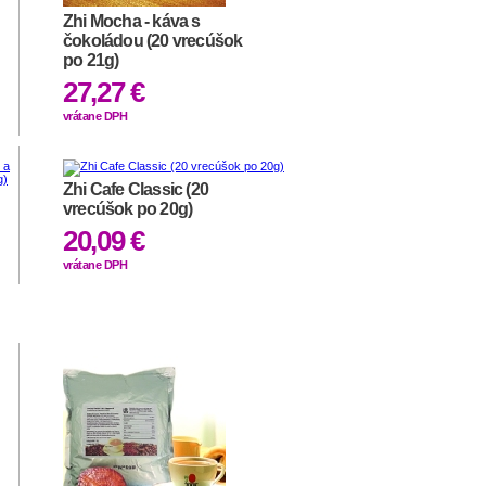
Zhi Mocha - káva s
čokoládou (20 vrecúšok
po 21g)
27,27 €
vrátane DPH
Zhi Cafe Classic (20
vrecúšok po 20g)
20,09 €
vrátane DPH