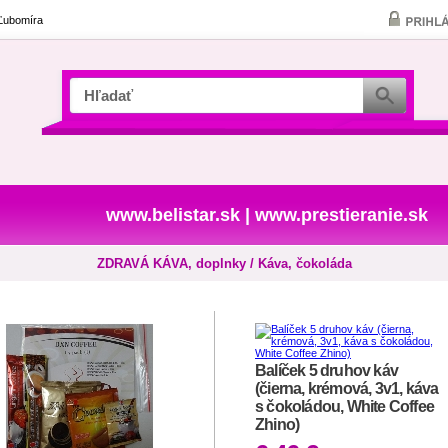
 Ľubomíra
www.belistar.sk
|
www.prestieranie.sk
ZDRAVÁ KÁVA, doplnky / Káva, čokoláda
Balíček 5 druhov káv
(čierna, krémová, 3v1, káva
s čokoládou, White Coffee
Zhino)