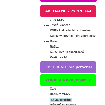
AKTUÁLNE - VÝPREDAJ
JAR, LETO
Jeseň, Vianoce
KNIŽKA skladačiek z obrúskov
Kusovky servítok - pre zberateľov
Rôzne
Rúška
SERVÍTKY - jednofarebné
Všetko za 1€ !!!
OBLEČENIE pre personál
ZDRAVÁ KÁVA, doplnky
Čaje
Doplnky stravy
Káva, čokoláda
Prírodná kozmetika