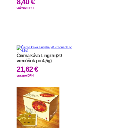
8,40 €
vrátane DPH
Čierna káva Lingzhi (20
vrecúšok po 4,5g)
21,62 €
vrátane DPH