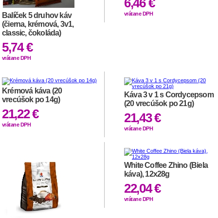
6,46 €
vrátane DPH
Balíček 5 druhov káv
(čierna, krémová, 3v1,
classic, čokoláda)
5,74 €
vrátane DPH
Krémová káva (20
Káva 3 v 1 s Cordycepsom
vrecúšok po 14g)
(20 vrecúšok po 21g)
21,22 €
21,43 €
vrátane DPH
vrátane DPH
White Coffee Zhino (Biela
káva), 12x28g
22,04 €
vrátane DPH