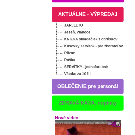
AKTUÁLNE - VÝPREDAJ
JAR, LETO
Jeseň, Vianoce
KNIŽKA skladačiek z obrúskov
Kusovky servítok - pre zberateľov
Rôzne
Rúška
SERVÍTKY - jednofarebné
Všetko za 1€ !!!
OBLEČENIE pre personál
ZDRAVÁ KÁVA, doplnky
Nové video