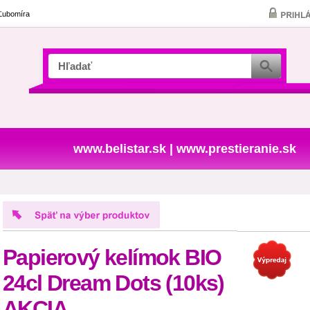
 Ľubomíra
www.belistar.sk
|
www.prestieranie.sk
Papierový kelímok BIO
24cl Dream Dots (10ks)
AKCIA