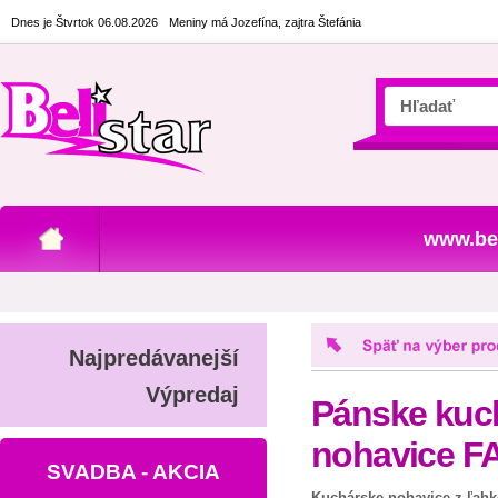
Dnes je Štvrtok 06.08.2026
Meniny má Jozefína, zajtra Štefánia
www.bel
Najpredávanejší
Výpredaj
Pánske kuc
nohavice 
SVADBA - AKCIA
Kuchárske nohavice z ľahk