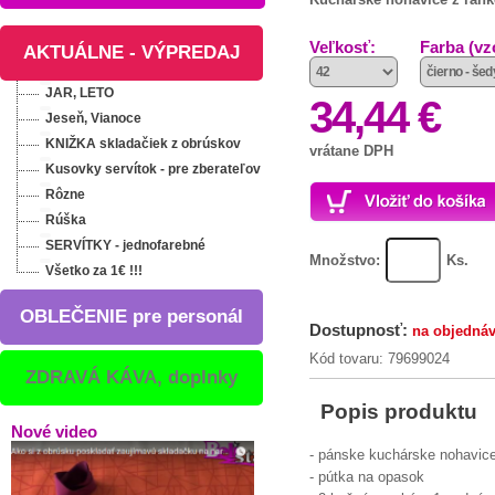
Veľkosť:
Farba (vz
AKTUÁLNE - VÝPREDAJ
JAR, LETO
34,44 €
Jeseň, Vianoce
KNIŽKA skladačiek z obrúskov
vrátane DPH
Kusovky servítok - pre zberateľov
Rôzne
Rúška
SERVÍTKY - jednofarebné
Množstvo:
Ks.
Všetko za 1€ !!!
OBLEČENIE pre personál
Dostupnosť:
na objedná
Kód tovaru: 79699024
ZDRAVÁ KÁVA, doplnky
Popis produktu
Nové video
- pánske kuchárske nohavic
- pútka na opasok